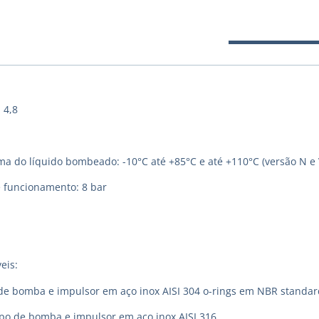
 4,8
 do líquido bombeado: -10°C até +85°C e até +110°C (versão N e 
 funcionamento: 8 bar
eis:
de bomba e impulsor em aço inox AISI 304 o-rings em NBR standar
rpo de bomba e impulsor em aço inox AISI 316