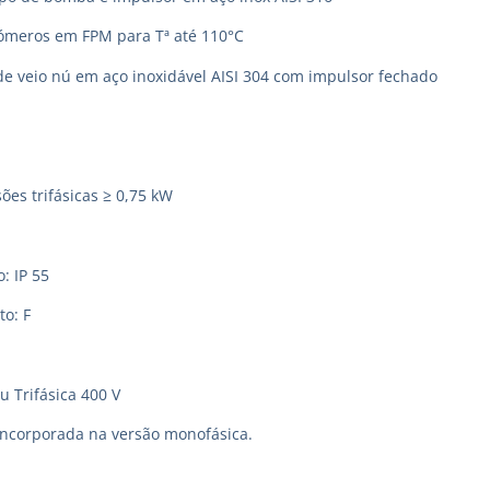
tómeros em FPM para Tª até 110°C
de veio nú em aço inoxidável AISI 304 com impulsor fechado
ões trifásicas ≥ 0,75 kW
: IP 55
to: F
u Trifásica 400 V
incorporada na versão monofásica.