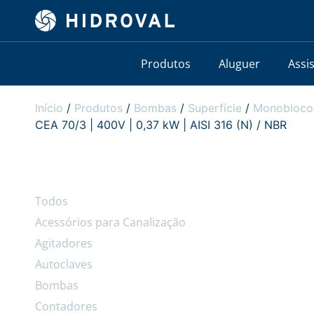
Produtos
Aluguer
Assi
Início
/
Produtos
/
Bombas
/
Superfície
/
Monobloco
CEA 70/3 | 400V | 0,37 kW | AISI 316 (N) / NBR
Todos
Acessórios para Canalização
Agitadores
Autoclaves
Bombas
Contadores