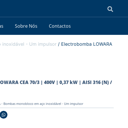
as
Sobre Nós
Contactos
noxidável - Um impulsor
/ Electrobomba LOWARA
WARA CEA 70/3 | 400V | 0,37 kW | AISI 316 (N) /
- Bombas monobloco em aço inoxidável - Um impulsor