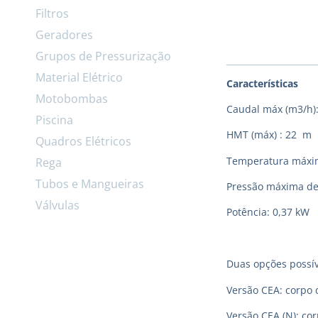
Filtros
Geradores
Grupos de Pressurização
Material Elétrico
Características
Motobombas
Caudal máx (m3/h):
Piscina
HMT (máx) : 22 m
Quadros Elétricos
Temperatura máxima
Rega
Tubos e Mangueiras
Pressão máxima de
Válvulas
Potência: 0,37 kW
Duas opções possív
Versão CEA: corpo 
Versão CEA (N): co