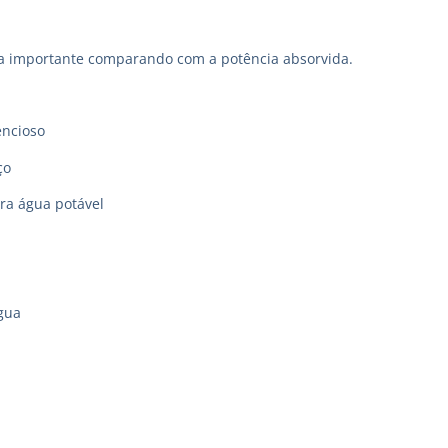
a importante comparando com a potência absorvida.
encioso
ço
ara água potável
gua