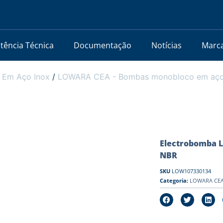
stência Técnica
Documentação
Notícias
Marc
 Em Aço Inox
/
LOWARA CEA - Bombas monobloco em aço i
Electrobomba LO
NBR
SKU
LOW107330134
Categoria:
LOWARA CEA 