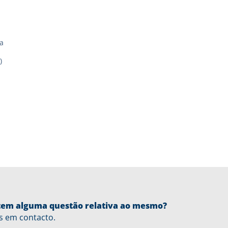
a
)
u tem alguma questão relativa ao mesmo?
s em contacto.