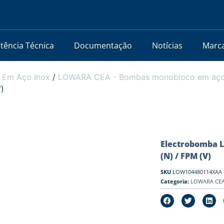
stência Técnica
Documentação
Notícias
Marc
 Em Aço Inox
/
LOWARA CEA - Bombas monobloco em aço i
V)
Electrobomba L
(N) / FPM (V)
SKU
LOW104480114XAA
Categoria:
LOWARA CEA 