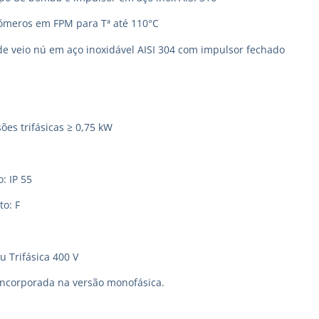
tómeros em FPM para Tª até 110°C
de veio nú em aço inoxidável AISI 304 com impulsor fechado
ões trifásicas ≥ 0,75 kW
: IP 55
to: F
u Trifásica 400 V
incorporada na versão monofásica.