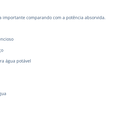
a importante comparando com a potência absorvida.
encioso
ço
ara água potável
gua