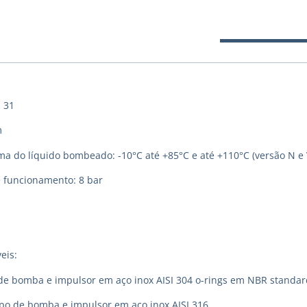
 31
m
 do líquido bombeado: -10°C até +85°C e até +110°C (versão N e 
 funcionamento: 8 bar
eis:
de bomba e impulsor em aço inox AISI 304 o-rings em NBR standar
rpo de bomba e impulsor em aço inox AISI 316