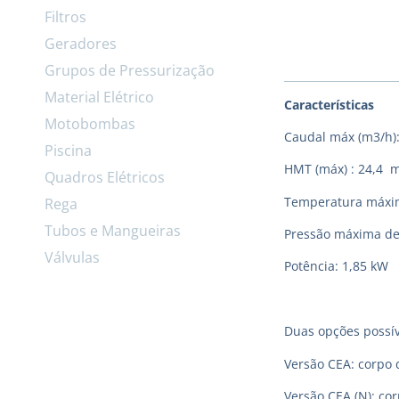
Filtros
Geradores
Grupos de Pressurização
Material Elétrico
Características
Motobombas
Caudal máx (m3/h):
Piscina
HMT (máx) : 24,4 
Quadros Elétricos
Temperatura máxima
Rega
Tubos e Mangueiras
Pressão máxima de
Válvulas
Potência: 1,85 kW
Duas opções possív
Versão CEA: corpo 
Versão CEA (N): co