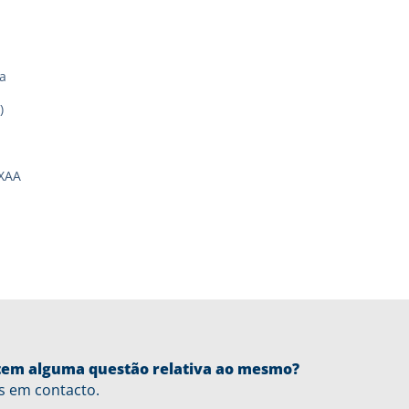
a
)
XAA
u tem alguma questão relativa ao mesmo?
s em contacto.