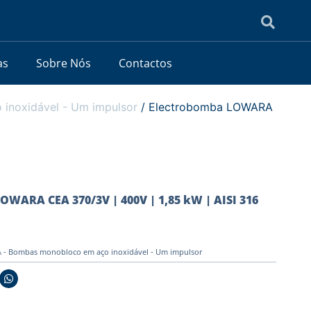
as
Sobre Nós
Contactos
noxidável - Um impulsor
/ Electrobomba LOWARA
OWARA CEA 370/3V | 400V | 1,85 kW | AISI 316
- Bombas monobloco em aço inoxidável - Um impulsor