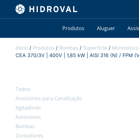
Produtos
Aluguer
Assi
Início
/
Produtos
/
Bombas
/
Superfície
/
Monobloco
CEA 370/3V | 400V | 1,85 kW | AISI 316 (N) / FPM (
Todos
Acessórios para Canalização
Agitadores
Autoclaves
Bombas
Contadores