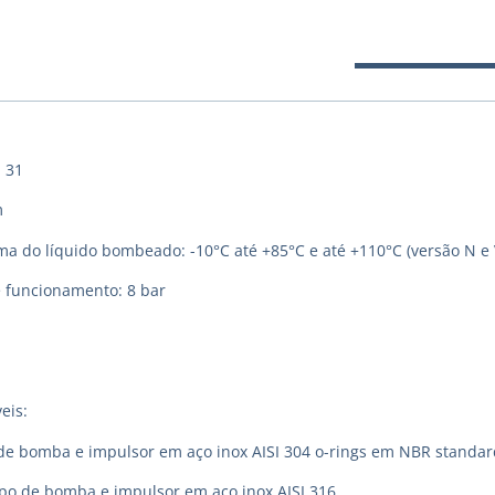
 31
m
 do líquido bombeado: -10°C até +85°C e até +110°C (versão N e 
 funcionamento: 8 bar
eis:
de bomba e impulsor em aço inox AISI 304 o-rings em NBR standar
rpo de bomba e impulsor em aço inox AISI 316