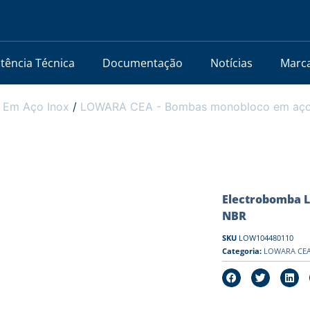
stência Técnica
Documentação
Notícias
Marc
 Em Aço Inox
/
LOWARA CEA - Bombas monobloco em aço i
Electrobomba L
NBR
SKU
LOW104480110
Categoria:
LOWARA CEA 