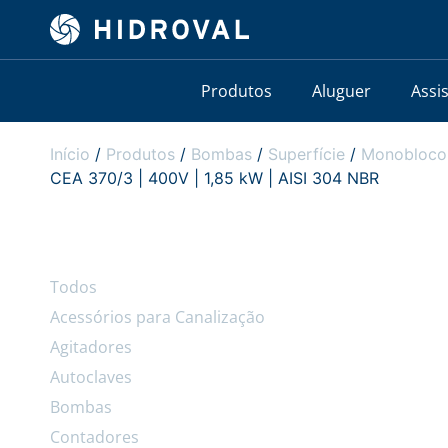
Produtos
Aluguer
Assi
Início
/
Produtos
/
Bombas
/
Superfície
/
Monobloco
CEA 370/3 | 400V | 1,85 kW | AISI 304 NBR
Todos
Acessórios para Canalização
Agitadores
Autoclaves
Bombas
Contadores