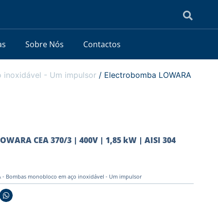
as
Sobre Nós
Contactos
noxidável - Um impulsor
/ Electrobomba LOWARA
OWARA CEA 370/3 | 400V | 1,85 kW | AISI 304
- Bombas monobloco em aço inoxidável - Um impulsor