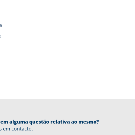
a
)
u tem alguma questão relativa ao mesmo?
s em contacto.