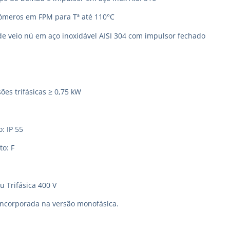
tómeros em FPM para Tª até 110°C
de veio nú em aço inoxidável AISI 304 com impulsor fechado
ões trifásicas ≥ 0,75 kW
: IP 55
to: F
u Trifásica 400 V
incorporada na versão monofásica.