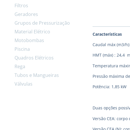
Filtros
Geradores
Grupos de Pressurização
Material Elétrico
Características
Motobombas
Caudal máx (m3/h):
Piscina
HMT (máx) : 24,4 
Quadros Elétricos
Temperatura máxima
Rega
Tubos e Mangueiras
Pressão máxima de
Válvulas
Potência: 1,85 kW
Duas opções possív
Versão CEA: corpo 
Versão CEA (N): co