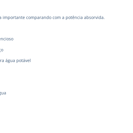
a importante comparando com a potência absorvida.
encioso
ço
ara água potável
gua