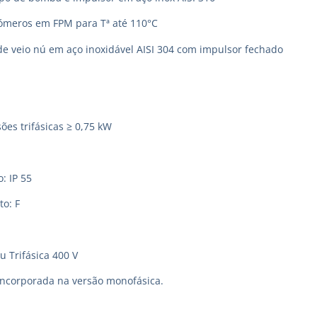
tómeros em FPM para Tª até 110°C
de veio nú em aço inoxidável AISI 304 com impulsor fechado
ões trifásicas ≥ 0,75 kW
: IP 55
to: F
u Trifásica 400 V
incorporada na versão monofásica.