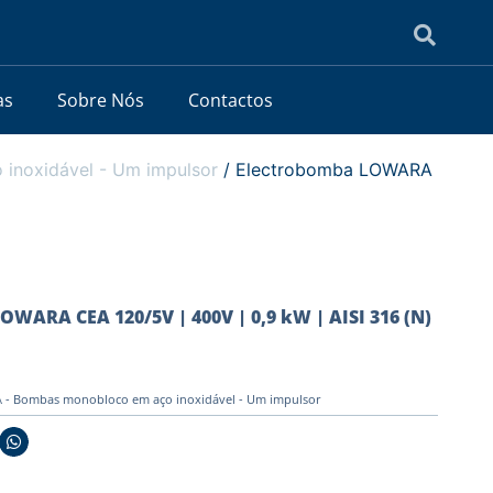
as
Sobre Nós
Contactos
noxidável - Um impulsor
/ Electrobomba LOWARA
OWARA CEA 120/5V | 400V | 0,9 kW | AISI 316 (N)
- Bombas monobloco em aço inoxidável - Um impulsor