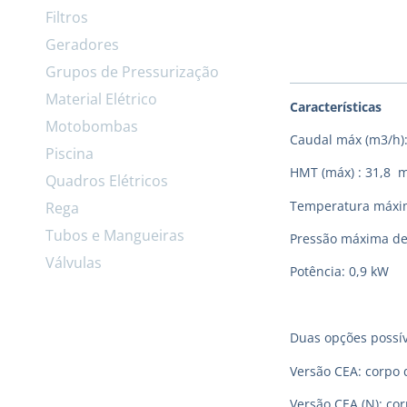
Filtros
Geradores
Grupos de Pressurização
Material Elétrico
Características
Motobombas
Caudal máx (m3/h):
Piscina
HMT (máx) : 31,8 
Quadros Elétricos
Temperatura máxima
Rega
Tubos e Mangueiras
Pressão máxima de
Válvulas
Potência: 0,9 kW
Duas opções possív
Versão CEA: corpo 
Versão CEA (N): co