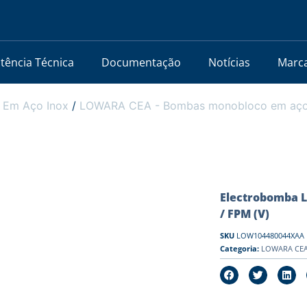
stência Técnica
Documentação
Notícias
Marc
 Em Aço Inox
/
LOWARA CEA - Bombas monobloco em aço i
Electrobomba L
/ FPM (V)
SKU
LOW104480044XAA
Categoria:
LOWARA CEA 