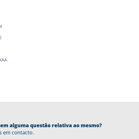
a
)
XAA
u tem alguma questão relativa ao mesmo?
s em contacto.