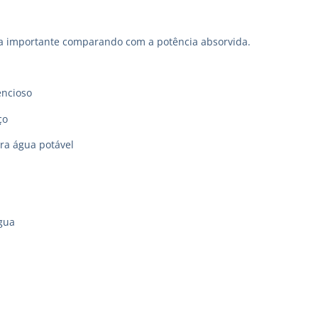
a importante comparando com a potência absorvida.
encioso
ço
ara água potável
gua