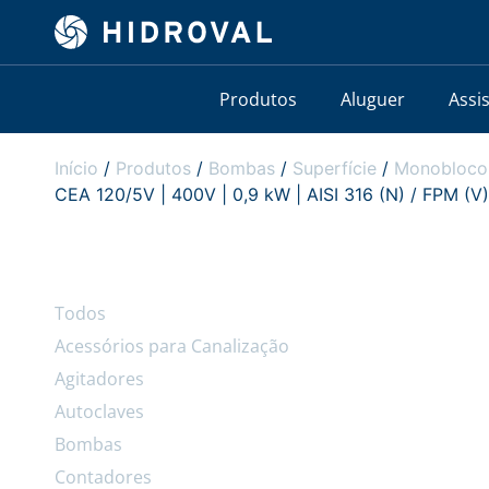
Produtos
Aluguer
Assi
Início
/
Produtos
/
Bombas
/
Superfície
/
Monobloco
CEA 120/5V | 400V | 0,9 kW | AISI 316 (N) / FPM (V)
Todos
Acessórios para Canalização
Agitadores
Autoclaves
Bombas
Contadores