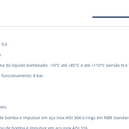
 9,6
m
 do líquido bombeado: -10°C até +85°C e até +110°C (versão N e 
 funcionamento: 8 bar
eis:
de bomba e impulsor em aço inox AISI 304 o-rings em NBR standar
rpo de bomba e impulsor em aço inox AISI 316