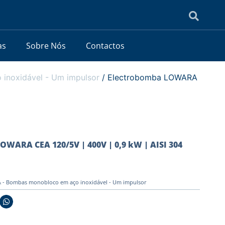
as
Sobre Nós
Contactos
noxidável - Um impulsor
/ Electrobomba LOWARA
OWARA CEA 120/5V | 400V | 0,9 kW | AISI 304
- Bombas monobloco em aço inoxidável - Um impulsor