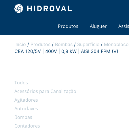
Produtos
Aluguer
Assi
Início
/
Produtos
/
Bombas
/
Superfície
/
Monobloco
CEA 120/5V | 400V | 0,9 kW | AISI 304 FPM (V)
Todos
Acessórios para Canalização
Agitadores
Autoclaves
Bombas
Contadores