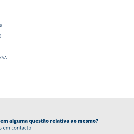
a
)
XAA
u tem alguma questão relativa ao mesmo?
s em contacto.