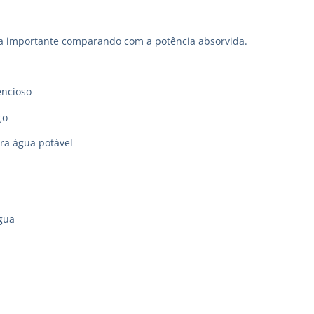
a importante comparando com a potência absorvida.
encioso
ço
ara água potável
gua