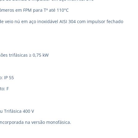
tómeros em FPM para Tª até 110°C
de veio nú em aço inoxidável AISI 304 com impulsor fechado
ões trifásicas ≥ 0,75 kW
: IP 55
to: F
u Trifásica 400 V
incorporada na versão monofásica.