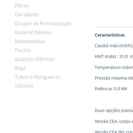
Filtros
Geradores
Grupos de Pressurização
Material Elétrico
Características
Motobombas
Caudal máx (m3/h):
Piscina
HMT (máx) : 31,8 
Quadros Elétricos
Temperatura máxima
Rega
Tubos e Mangueiras
Pressão máxima de
Válvulas
Potência: 0,9 kW
Duas opções possív
Versão CEA: corpo 
Versão CEA (N): co