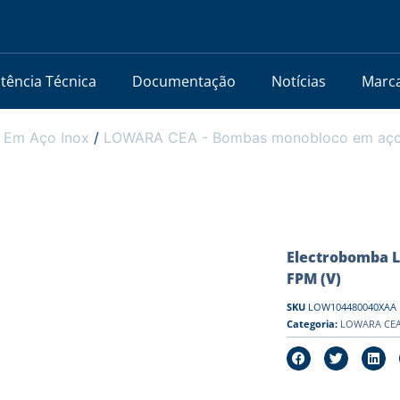
stência Técnica
Documentação
Notícias
Marc
 Em Aço Inox
/
LOWARA CEA - Bombas monobloco em aço i
Electrobomba L
FPM (V)
SKU
LOW104480040XAA
Categoria:
LOWARA CEA 