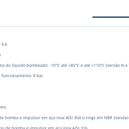
 9,6
m
 do líquido bombeado: -10°C até +85°C e até +110°C (versão N e 
 funcionamento: 8 bar
eis:
de bomba e impulsor em aço inox AISI 304 o-rings em NBR standar
rpo de bomba e impulsor em aço inox AISI 316