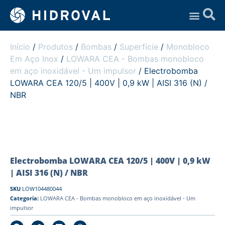
Assistência Técnica
Início
/
Produtos
/
Bombas
/
Superfície
/
Monobloco
Em Aço Inox
/
LOWARA CEA - Bombas monobloco
em aço inoxidável - Um impulsor
/ Electrobomba
LOWARA CEA 120/5 | 400V | 0,9 kW | AISI 316 (N) /
NBR
Electrobomba LOWARA CEA 120/5 | 400V | 0,9 kW
| AISI 316 (N) / NBR
SKU
LOW104480044
Categoria:
LOWARA CEA - Bombas monobloco em aço inoxidável - Um
impulsor