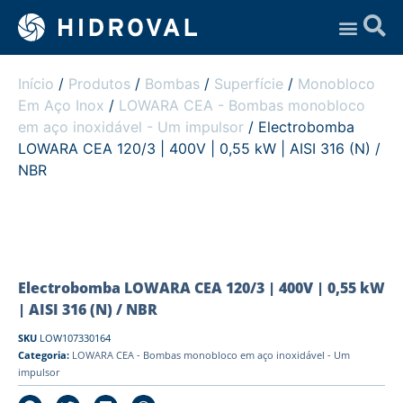
Assistência Técnica
Início
/
Produtos
/
Bombas
/
Superfície
/
Monobloco
Em Aço Inox
/
LOWARA CEA - Bombas monobloco
em aço inoxidável - Um impulsor
/ Electrobomba
LOWARA CEA 120/3 | 400V | 0,55 kW | AISI 316 (N) /
NBR
Electrobomba LOWARA CEA 120/3 | 400V | 0,55 kW
| AISI 316 (N) / NBR
SKU
LOW107330164
Categoria:
LOWARA CEA - Bombas monobloco em aço inoxidável - Um
impulsor