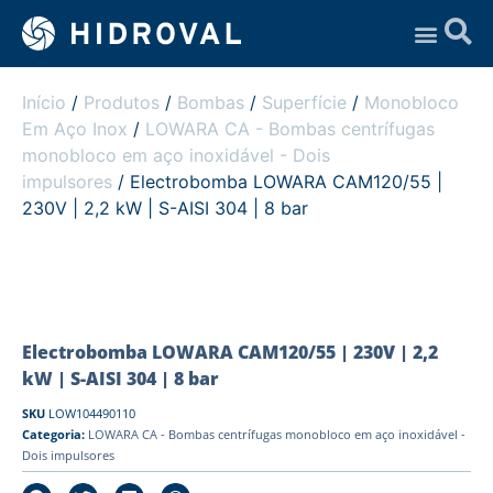
Assistência Técnica
Início
/
Produtos
/
Bombas
/
Superfície
/
Monobloco
Em Aço Inox
/
LOWARA CA - Bombas centrífugas
monobloco em aço inoxidável - Dois
impulsores
/ Electrobomba LOWARA CAM120/55 |
230V | 2,2 kW | S-AISI 304 | 8 bar
Electrobomba LOWARA CAM120/55 | 230V | 2,2
kW | S-AISI 304 | 8 bar
SKU
LOW104490110
Categoria:
LOWARA CA - Bombas centrífugas monobloco em aço inoxidável -
Dois impulsores