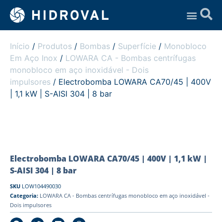
Assistência Técnica
Início
/
Produtos
/
Bombas
/
Superfície
/
Monobloco
Em Aço Inox
/
LOWARA CA - Bombas centrífugas
monobloco em aço inoxidável - Dois
impulsores
/ Electrobomba LOWARA CA70/45 | 400V
| 1,1 kW | S-AISI 304 | 8 bar
Electrobomba LOWARA CA70/45 | 400V | 1,1 kW |
S-AISI 304 | 8 bar
SKU
LOW104490030
Categoria:
LOWARA CA - Bombas centrífugas monobloco em aço inoxidável -
Dois impulsores