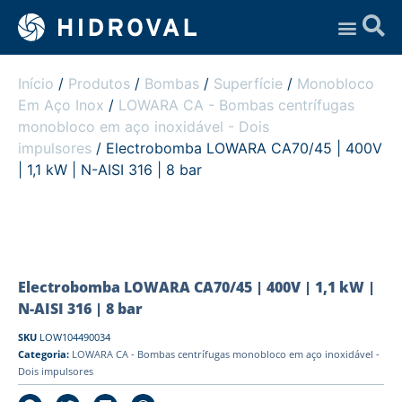
Assistência Técnica
Início
/
Produtos
/
Bombas
/
Superfície
/
Monobloco
Em Aço Inox
/
LOWARA CA - Bombas centrífugas
monobloco em aço inoxidável - Dois
impulsores
/ Electrobomba LOWARA CA70/45 | 400V
| 1,1 kW | N-AISI 316 | 8 bar
Electrobomba LOWARA CA70/45 | 400V | 1,1 kW |
N-AISI 316 | 8 bar
SKU
LOW104490034
Categoria:
LOWARA CA - Bombas centrífugas monobloco em aço inoxidável -
Dois impulsores