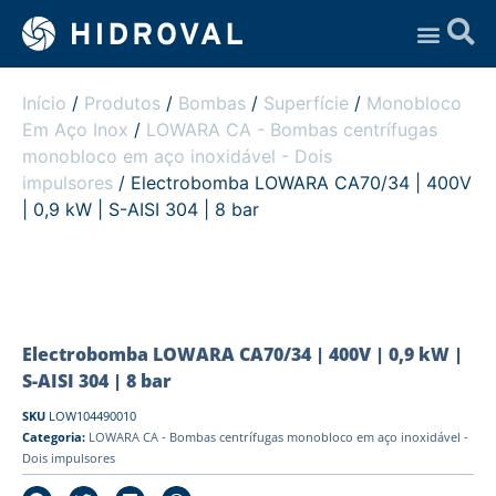
Assistência Técnica
Início
/
Produtos
/
Bombas
/
Superfície
/
Monobloco
Em Aço Inox
/
LOWARA CA - Bombas centrífugas
monobloco em aço inoxidável - Dois
impulsores
/ Electrobomba LOWARA CA70/34 | 400V
| 0,9 kW | S-AISI 304 | 8 bar
Electrobomba LOWARA CA70/34 | 400V | 0,9 kW |
S-AISI 304 | 8 bar
SKU
LOW104490010
Categoria:
LOWARA CA - Bombas centrífugas monobloco em aço inoxidável -
Dois impulsores