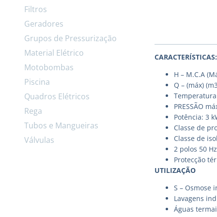
Filtros
Geradores
Grupos de Pressurização
Material Elétrico
CARACTERÍSTICAS:
Motobombas
H – M.C.A (Má
Piscina
Q – (máx) (m3
Quadros Elétricos
Temperatura 
PRESSÃO máx
Rega
Potência: 3 
Tubos e Mangueiras
Classe de pro
Classe de is
Válvulas
2 polos 50 Hz
Protecção té
UTILIZAÇÃO
S – Osmose i
Lavagens ind
Águas termai