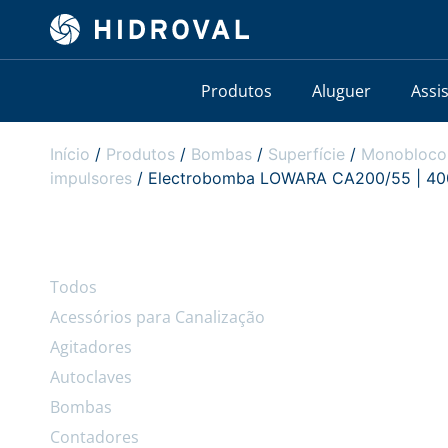
Produtos
Aluguer
Assi
Início
/
Produtos
/
Bombas
/
Superfície
/
Monobloco
impulsores
/ Electrobomba LOWARA CA200/55 | 400V 
Todos
Acessórios para Canalização
Agitadores
Autoclaves
Bombas
Contadores