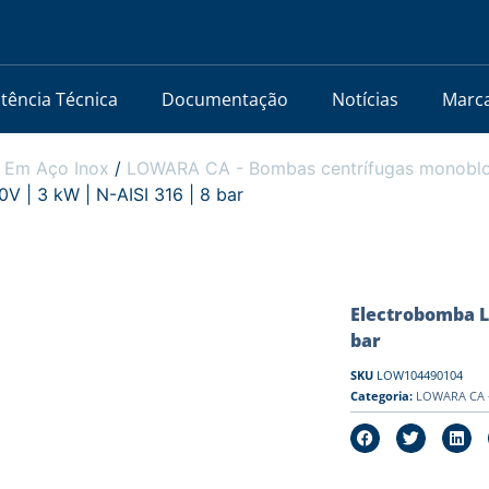
stência Técnica
Documentação
Notícias
Marc
 Em Aço Inox
/
LOWARA CA - Bombas centrífugas monobloc
| 3 kW | N-AISI 316 | 8 bar
Electrobomba L
bar
SKU
LOW104490104
Categoria:
LOWARA CA -