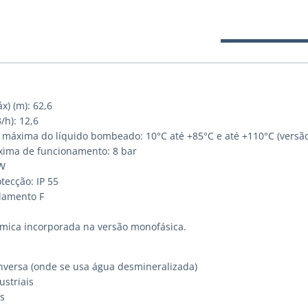
x) (m): 62,6
/h): 12,6
máxima do líquido bombeado: 10°C até +85°C e até +110°C (versão
ima de funcionamento: 8 bar
kW
tecção: IP 55
olamento F
rmica incorporada na versão monofásica.
nversa (onde se usa água desmineralizada)
ustriais
s