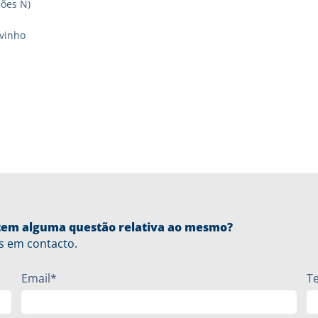
sões N)
vinho
u tem alguma questão relativa ao mesmo?
s em contacto.
Email*
T