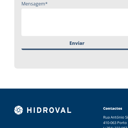
Mensagem*
Enviar
Contactos
Rua António Si
410-063 Porto