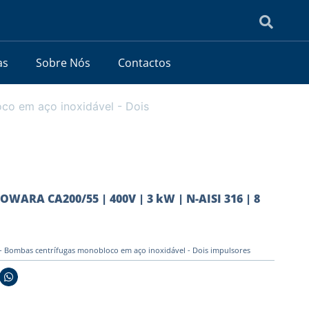
as
Sobre Nós
Contactos
o em aço inoxidável - Dois
OWARA CA200/55 | 400V | 3 kW | N-AISI 316 | 8
 Bombas centrífugas monobloco em aço inoxidável - Dois impulsores