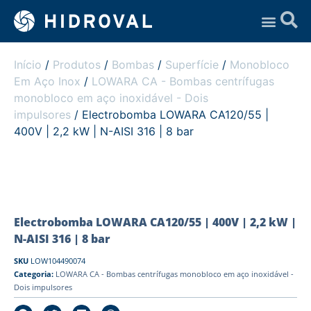
Assistência Técnica
Início
/
Produtos
/
Bombas
/
Superfície
/
Monobloco
Em Aço Inox
/
LOWARA CA - Bombas centrífugas
monobloco em aço inoxidável - Dois
impulsores
/ Electrobomba LOWARA CA120/55 |
400V | 2,2 kW | N-AISI 316 | 8 bar
Electrobomba LOWARA CA120/55 | 400V | 2,2 kW |
N-AISI 316 | 8 bar
SKU
LOW104490074
Categoria:
LOWARA CA - Bombas centrífugas monobloco em aço inoxidável -
Dois impulsores