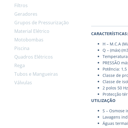
Filtros
Geradores
Grupos de Pressurização
Material Elétrico
CARACTERÍSTICAS:
Motobombas
H – M.C.A (Má
Piscina
Q – (máx) (m3
Quadros Elétricos
Temperatura 
PRESSÃO máx
Rega
Potência: 1,5
Tubos e Mangueiras
Classe de pro
Classe de is
Válvulas
2 polos 50 Hz
Protecção té
UTILIZAÇÃO
S – Osmose i
Lavagens ind
Águas termai