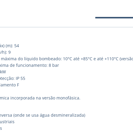
x) (m): 54
/h): 9
máxima do líquido bombeado: 10°C até +85°C e até +110°C (versão
ima de funcionamento: 8 bar
 kW
tecção: IP 55
olamento F
rmica incorporada na versão monofásica.
nversa (onde se usa água desmineralizada)
ustriais
s