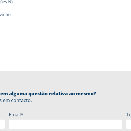
sões N)
vinho
u tem alguma questão relativa ao mesmo?
s em contacto.
Email*
T