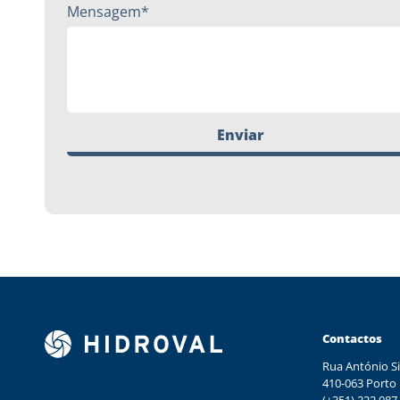
Mensagem*
Enviar
Contactos
Rua António Si
410-063 Porto