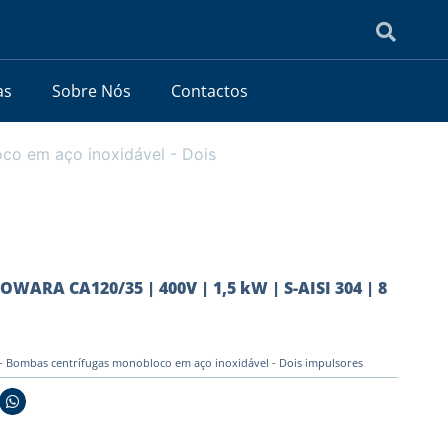
as
Sobre Nós
Contactos
o em aço inoxidável - Dois
WARA CA120/35 | 400V | 1,5 kW | S-AISI 304 | 8
 Bombas centrífugas monobloco em aço inoxidável - Dois impulsores