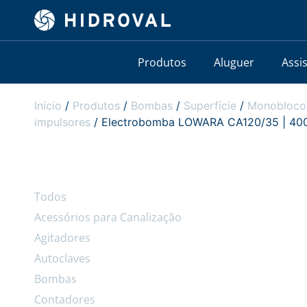
Produtos
Aluguer
Assi
Início
/
Produtos
/
Bombas
/
Superfície
/
Monobloco
impulsores
/ Electrobomba LOWARA CA120/35 | 400V 
Todos
Acessórios para Canalização
Agitadores
Autoclaves
Bombas
Contadores