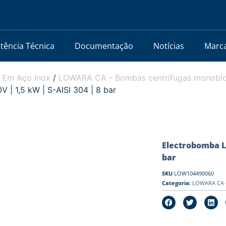
stência Técnica
Documentação
Notícias
Marc
 Em Aço Inox
/
LOWARA CA - Bombas centrífugas monobloc
| 1,5 kW | S-AISI 304 | 8 bar
Electrobomba LO
bar
SKU
LOW104490060
Categoria:
LOWARA CA -