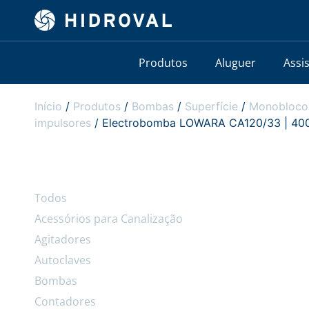
Produtos
Aluguer
Assi
Início
/
Produtos
/
Bombas
/
Superfície
/
Monobloco
impulsores
/ Electrobomba LOWARA CA120/33 | 400V |
Todos
Acessórios para Canalização
Agitadores
Autoclaves
Bombas
Contadores