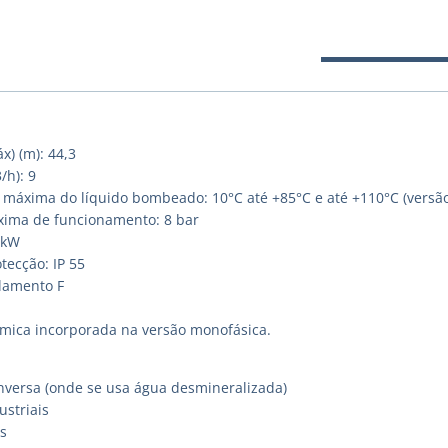
x) (m): 44,3
/h): 9
máxima do líquido bombeado: 10°C até +85°C e até +110°C (versão
ima de funcionamento: 8 bar
 kW
tecção: IP 55
olamento F
rmica incorporada na versão monofásica.
nversa (onde se usa água desmineralizada)
ustriais
s