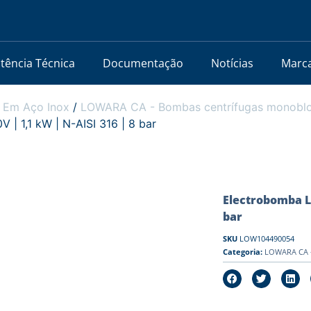
stência Técnica
Documentação
Notícias
Marc
 Em Aço Inox
/
LOWARA CA - Bombas centrífugas monobloc
 1,1 kW | N-AISI 316 | 8 bar
Electrobomba L
bar
SKU
LOW104490054
Categoria:
LOWARA CA -