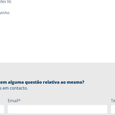
sões N)
vinho
u tem alguma questão relativa ao mesmo?
s em contacto.
Email*
T