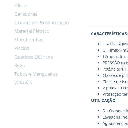
Filtros
Geradores
Grupos de Pressurização
Material Elétrico
CARACTERÍSTICAS:
Motobombas
H – M.C.A (Má
Piscina
Q – (máx) (m3
Quadros Elétricos
Temperatura 
PRESSÃO máx
Rega
Potência: 1,1
Tubos e Mangueiras
Classe de pro
Classe de is
Válvulas
2 polos 50 Hz
Protecção té
UTILIZAÇÃO
S – Osmose i
Lavagens ind
Águas termai