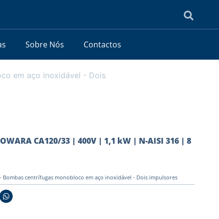
as
Sobre Nós
Contactos
o em aço inoxidável - Dois
OWARA CA120/33 | 400V | 1,1 kW | N-AISI 316 | 8
 Bombas centrífugas monobloco em aço inoxidável - Dois impulsores