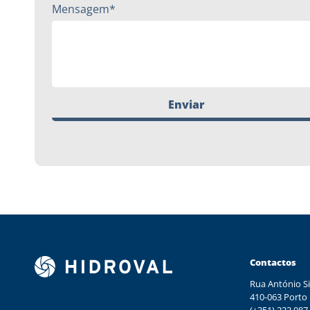
Mensagem*
Enviar
Contactos
Rua António Si
410-063 Porto