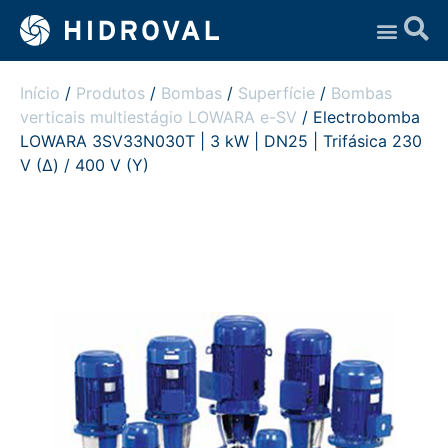
Assistência Técnica
Início
/
Produtos
/
Bombas
/
Superfície
/
Bombas
verticais multiestágio LOWARA e-SV
/ Electrobomba
LOWARA 3SV33N030T | 3 kW | DN25 | Trifásica 230
V (Δ) / 400 V (Y)