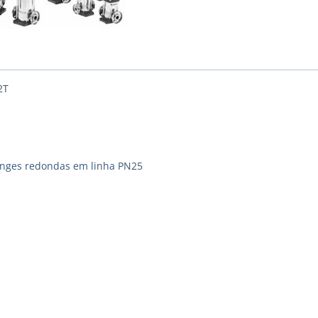
2T
langes redondas em linha PN25
4