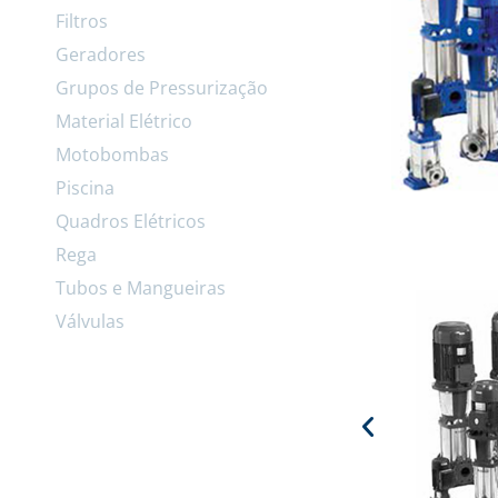
Filtros
Geradores
Grupos de Pressurização
Material Elétrico
Motobombas
Piscina
Quadros Elétricos
Rega
Tubos e Mangueiras
Válvulas