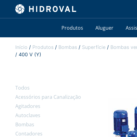
Produtos
Aluguer
Assi
Início
/
Produtos
/
Bombas
/
Superfície
/
Bombas ver
/ 400 V (Y)
Todos
Acessórios para Canalização
Agitadores
Autoclaves
Bombas
Contadores