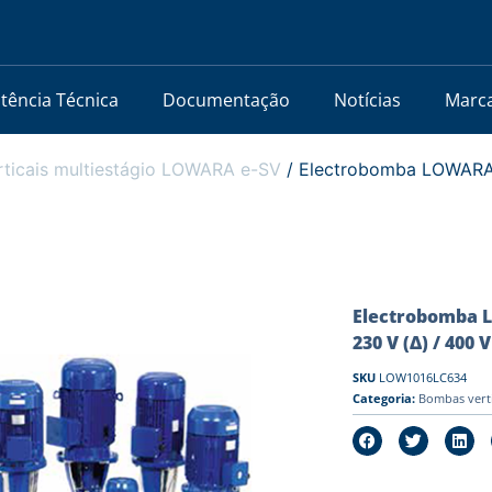
stência Técnica
Documentação
Notícias
Marc
ticais multiestágio LOWARA e-SV
/ Electrobomba LOWARA 
Electrobomba L
230 V (Δ) / 400 V
SKU
LOW1016LC634
Categoria:
Bombas vert