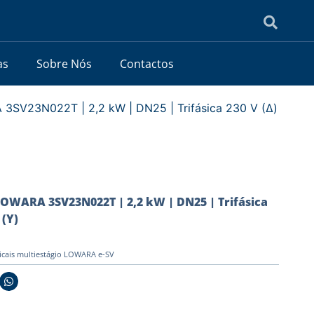
as
Sobre Nós
Contactos
3SV23N022T | 2,2 kW | DN25 | Trifásica 230 V (Δ)
OWARA 3SV23N022T | 2,2 kW | DN25 | Trifásica
 (Y)
icais multiestágio LOWARA e-SV