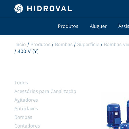
Produtos
Aluguer
Assi
Início
/
Produtos
/
Bombas
/
Superfície
/
Bombas ver
/ 400 V (Y)
Todos
Acessórios para Canalização
Agitadores
Autoclaves
Bombas
Contadores