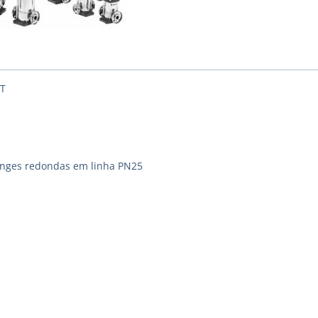
2T
langes redondas em linha PN25
1