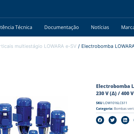
stência Técnica
Documentação
Notícias
Marc
ticais multiestágio LOWARA e-SV
/ Electrobomba LOWARA 3
Electrobomba L
230 V (Δ) / 400 V
SKU
LOW1016LC611
Categoria:
Bombas vert