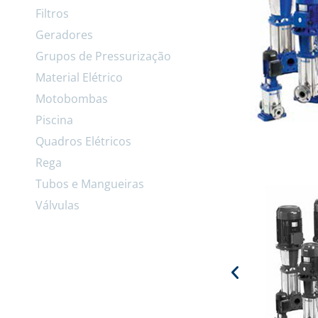
Filtros
Geradores
Grupos de Pressurização
Material Elétrico
Motobombas
Piscina
Quadros Elétricos
Rega
Tubos e Mangueiras
Válvulas