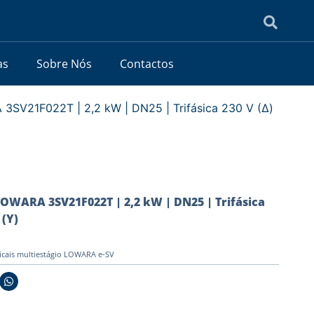
as
Sobre Nós
Contactos
SV21F022T | 2,2 kW | DN25 | Trifásica 230 V (Δ)
OWARA 3SV21F022T | 2,2 kW | DN25 | Trifásica
 (Y)
icais multiestágio LOWARA e-SV