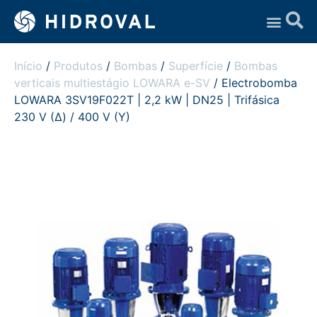
Assistência Técnica
Início
/
Produtos
/
Bombas
/
Superfície
/
Bombas
verticais multiestágio LOWARA e-SV
/ Electrobomba
LOWARA 3SV19F022T | 2,2 kW | DN25 | Trifásica
230 V (Δ) / 400 V (Y)