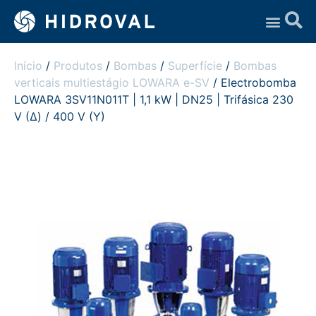
Assistência Técnica
Início
/
Produtos
/
Bombas
/
Superfície
/
Bombas
verticais multiestágio LOWARA e-SV
/ Electrobomba
LOWARA 3SV11N011T | 1,1 kW | DN25 | Trifásica 230
V (Δ) / 400 V (Y)