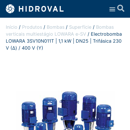
Assistência Técnica
Início
/
Produtos
/
Bombas
/
Superfície
/
Bombas
verticais multiestágio LOWARA e-SV
/ Electrobomba
LOWARA 3SV10N011T | 1,1 kW | DN25 | Trifásica 230
V (Δ) / 400 V (Y)