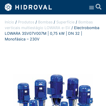
Assistência Técnica
Início
/
Produtos
/
Bombas
/
Superfície
/
Bombas
verticais multiestágio LOWARA e-SV
/ Electrobomba
LOWARA 3SV07V007M | 0,75 kW | DN 32 |
Monofásica – 230V