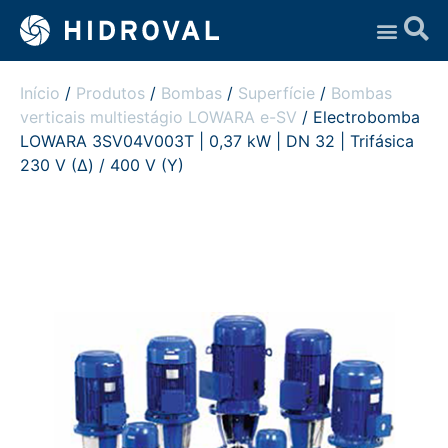
Assistência Técnica
Início
/
Produtos
/
Bombas
/
Superfície
/
Bombas
verticais multiestágio LOWARA e-SV
/ Electrobomba
LOWARA 3SV04V003T | 0,37 kW | DN 32 | Trifásica
230 V (Δ) / 400 V (Y)