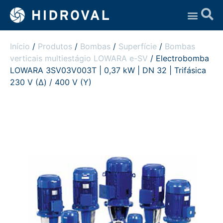
Assistência Técnica
Início
/
Produtos
/
Bombas
/
Superfície
/
Bombas
verticais multiestágio LOWARA e-SV
/ Electrobomba
LOWARA 3SV03V003T | 0,37 kW | DN 32 | Trifásica
230 V (Δ) / 400 V (Y)