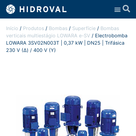
Assistência Técnica
Início
/
Produtos
/
Bombas
/
Superfície
/
Bombas
verticais multiestágio LOWARA e-SV
/ Electrobomba
LOWARA 3SV02N003T | 0,37 kW | DN25 | Trifásica
230 V (Δ) / 400 V (Y)