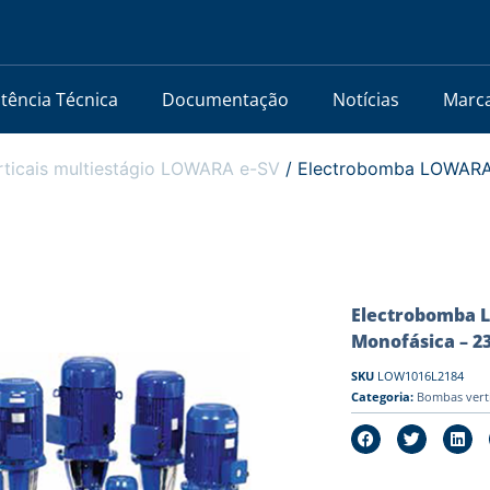
stência Técnica
Documentação
Notícias
Marc
ticais multiestágio LOWARA e-SV
/ Electrobomba LOWARA 
Electrobomba L
Monofásica – 2
SKU
LOW1016L2184
Categoria:
Bombas vert