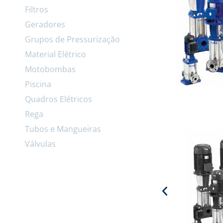
Filtros
Geradores
Grupos de Pressurização
Material Elétrico
Motobombas
Piscina
Quadros Elétricos
Rega
Tubos e Mangueiras
Válvulas