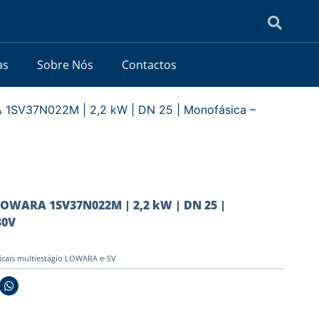
as
Sobre Nós
Contactos
1SV37N022M | 2,2 kW | DN 25 | Monofásica –
OWARA 1SV37N022M | 2,2 kW | DN 25 |
30V
icais multiestágio LOWARA e-SV