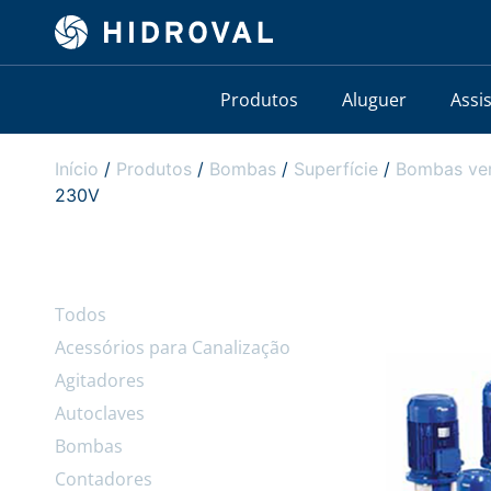
Produtos
Aluguer
Assi
Início
/
Produtos
/
Bombas
/
Superfície
/
Bombas ver
230V
Todos
Acessórios para Canalização
Agitadores
Autoclaves
Bombas
Contadores