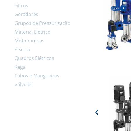
Filtros
Geradores
Grupos de Pressurização
Material Elétrico
Motobombas
Piscina
Quadros Elétricos
Rega
Tubos e Mangueiras
Válvulas