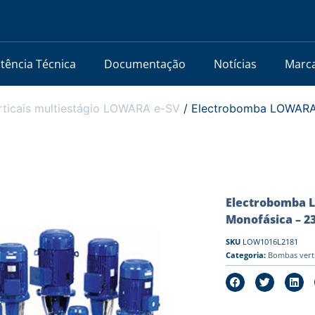
stência Técnica
Documentação
Notícias
Marc
ticais multiestágio LOWARA e-SV
/ Electrobomba LOWARA 
Electrobomba L
Monofásica – 2
SKU
LOW1016L2181
Categoria:
Bombas vert