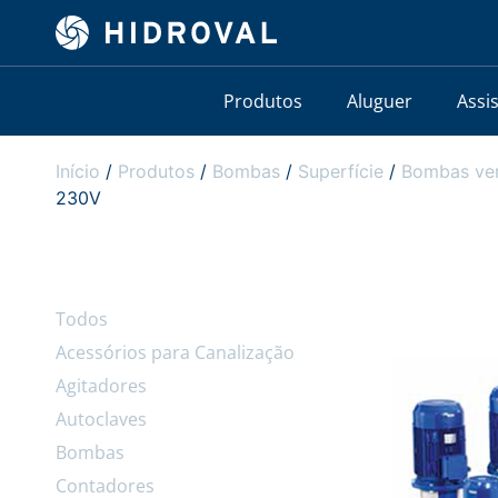
Produtos
Aluguer
Assi
Início
/
Produtos
/
Bombas
/
Superfície
/
Bombas ver
230V
Todos
Acessórios para Canalização
Agitadores
Autoclaves
Bombas
Contadores