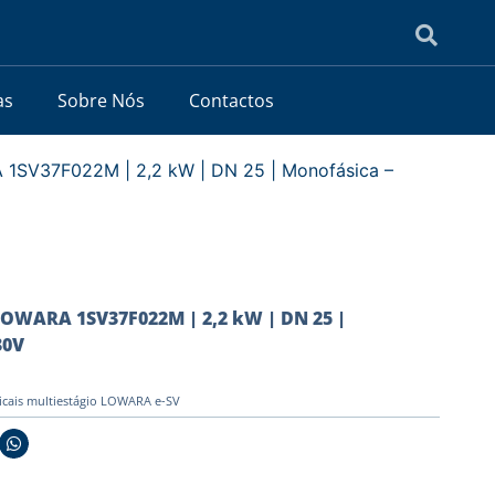
as
Sobre Nós
Contactos
1SV37F022M | 2,2 kW | DN 25 | Monofásica –
OWARA 1SV37F022M | 2,2 kW | DN 25 |
30V
icais multiestágio LOWARA e-SV