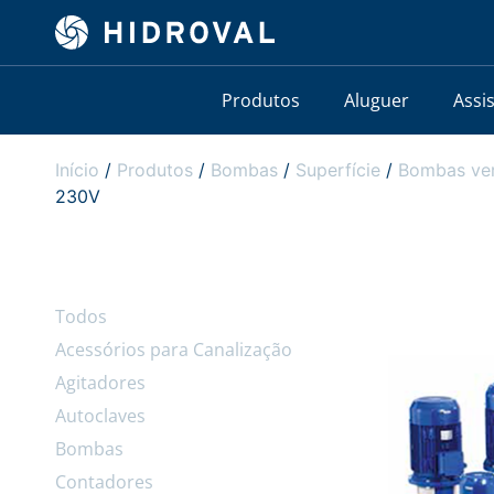
Produtos
Aluguer
Assi
Início
/
Produtos
/
Bombas
/
Superfície
/
Bombas ver
230V
Todos
Acessórios para Canalização
Agitadores
Autoclaves
Bombas
Contadores