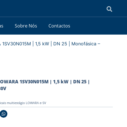
as
Sobre Nós
Contactos
1SV30N015M | 1,5 kW | DN 25 | Monofásica –
OWARA 1SV30N015M | 1,5 kW | DN 25 |
30V
icais multiestágio LOWARA e-SV