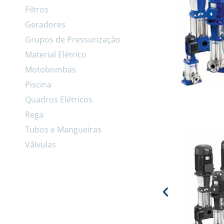
Filtros
Geradores
Grupos de Pressurização
Material Elétrico
Motobombas
Piscina
Quadros Elétricos
Rega
Tubos e Mangueiras
Válvulas