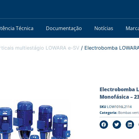
stência Técnica
Documentação
Notícias
Marc
ticais multiestágio LOWARA e-SV
/ Electrobomba LOWARA 
Electrobomba L
Monofásica – 2
SKU
LOW1016L2114
Categoria:
Bombas vert