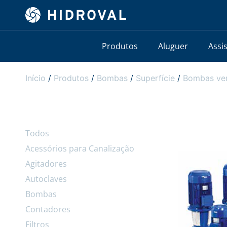
Produtos
Aluguer
Assi
Início
/
Produtos
/
Bombas
/
Superfície
/
Bombas ver
Todos
Acessórios para Canalização
Agitadores
Autoclaves
Bombas
Contadores
Filtros