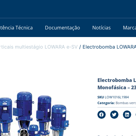
stência Técnica
Documentação
Notícias
Marc
ticais multiestágio LOWARA e-SV
/ Electrobomba LOWARA 
Electrobomba L
Monofásica – 2
SKU
LOW1016L1984
Categoria:
Bombas vert