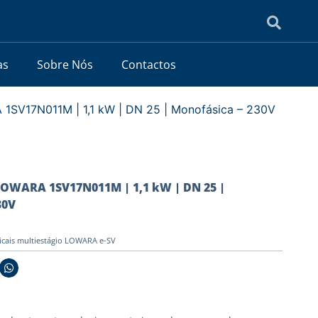
as
Sobre Nós
Contactos
1SV17N011M | 1,1 kW | DN 25 | Monofásica – 230V
OWARA 1SV17N011M | 1,1 kW | DN 25 |
30V
icais multiestágio LOWARA e-SV