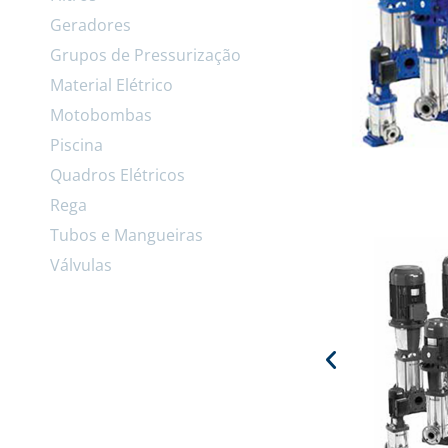
Geradores
Grupos de Pressurização
Material Elétrico
Motobombas
Piscina
Quadros Elétricos
Rega
Tubos e Mangueiras
Válvulas