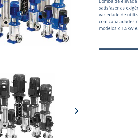
Bomba de elevada 
satisfazer as exig
variedade de utili
com capacidades n
modelos ≤ 1,5kW es