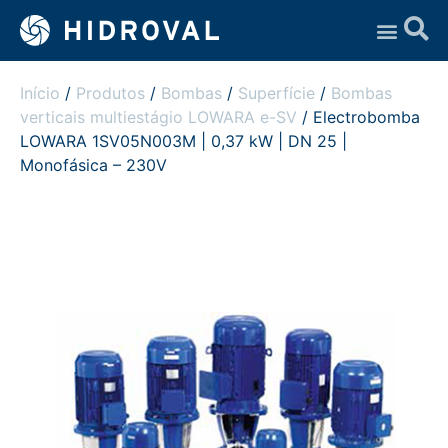
Assistência Técnica
Início
/
Produtos
/
Bombas
/
Superfície
/
Bombas
verticais multiestágio LOWARA e-SV
/ Electrobomba
LOWARA 1SV05N003M | 0,37 kW | DN 25 |
Monofásica – 230V