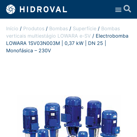
Assistência Técnica
Início
/
Produtos
/
Bombas
/
Superfície
/
Bombas
verticais multiestágio LOWARA e-SV
/ Electrobomba
LOWARA 1SV03N003M | 0,37 kW | DN 25 |
Monofásica – 230V