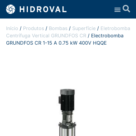
Assistência Técnica
Início
/
Produtos
/
Bombas
/
Superfície
/
Eletrobomba
Centrífuga Vertical GRUNDFOS CR
/ Electrobomba
GRUNDFOS CR 1-15 A 0.75 kW 400V HQQE