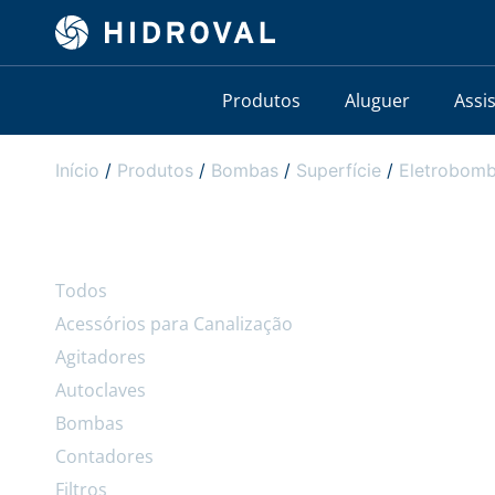
Produtos
Aluguer
Assi
Início
/
Produtos
/
Bombas
/
Superfície
/
Eletrobomb
Todos
Acessórios para Canalização
Agitadores
Autoclaves
Bombas
Contadores
Filtros