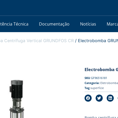
stência Técnica
Documentação
Notícias
Marc
a Centrífuga Vertical GRUNDFOS CR
/ Electrobomba GRU
Electrobomba 
SKU
GF96516181
Categoria:
Eletrobomba
Tag
superfície
Bomba centrífuga m