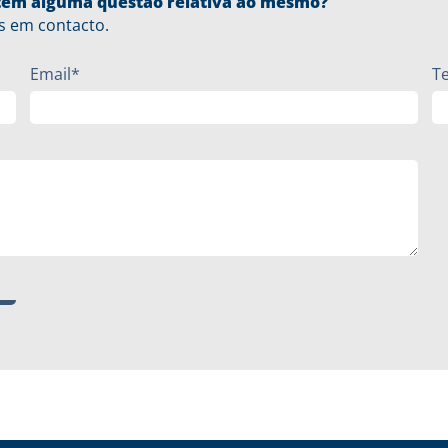
u tem alguma questão relativa ao mesmo?
s em contacto.
Email*
T