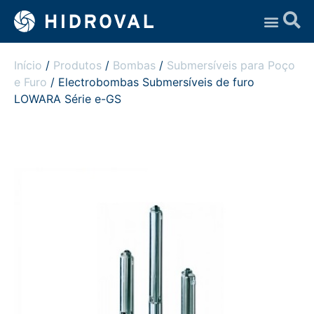
Assistência Técnica
Início
/
Produtos
/
Bombas
/
Submersíveis para Poço
e Furo
/ Electrobombas Submersíveis de furo
LOWARA Série e-GS