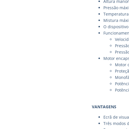
Altura manom
Pressão máxi
Temperatura 
Mistura máxi
O dispositiv
Funcionamen
Velocid
Pressão
Pressão
Motor encaps
Motor 
Proteçã
Monofá
Potênci
Potênci
VANTAGENS
Ecrã de visua
Três modos 