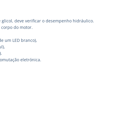
glicol, deve verificar o desempenho hidráulico.
o corpo do motor.
de um LED branco),
l),
.
omutação eletrónica.