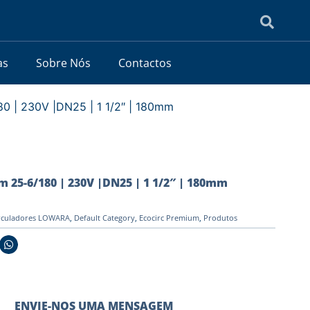
as
Sobre Nós
Contactos
0 | 230V |DN25 | 1 1/2″ | 180mm
 25-6/180 | 230V |DN25 | 1 1/2″ | 180mm
rculadores LOWARA
,
Default Category
,
Ecocirc Premium
,
Produtos
ENVIE-NOS UMA MENSAGEM