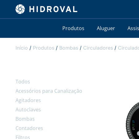
Produtos
Aluguer
Assi
Início
/
Produtos
/
Bombas
/
Circuladores
/
Circula
Todos
Acessórios para Canalização
Agitadores
Autoclaves
Bombas
Contadores
Filtros