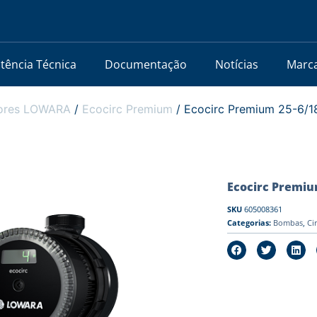
stência Técnica
Documentação
Notícias
Marc
dores LOWARA
/
Ecocirc Premium
/ Ecocirc Premium 25-6/18
Ecocirc Premium
SKU
605008361
Categorias:
Bombas
,
Ci