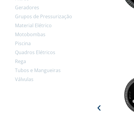
Geradores
Grupos de Pressurização
Material Elétrico
Motobombas
Piscina
Quadros Elétricos
Rega
Tubos e Mangueiras
Válvulas