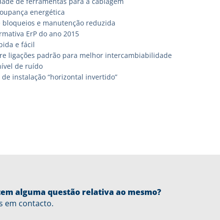
ade de ferramentas para a cablagem
oupança energética
 bloqueios e manutenção reduzida
mativa ErP do ano 2015
pida e fácil
tre ligações padrão para melhor intercambiabilidade
ível de ruído
 de instalação “horizontal invertido”
u tem alguma questão relativa ao mesmo?
s em contacto.