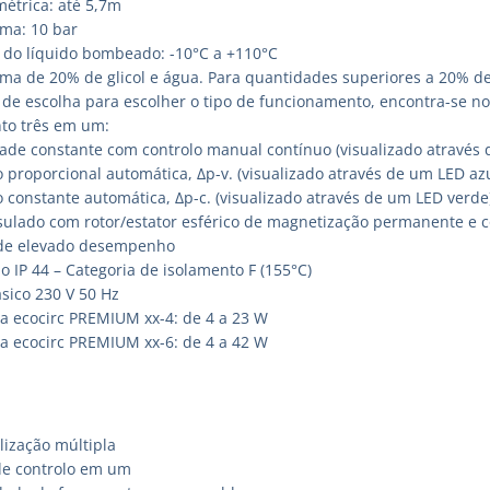
étrica: até 5,7m
ma: 10 bar
do líquido bombeado: -10°C a +110°C
ma de 20% de glicol e água. Para quantidades superiores a 20% de 
o de escolha para escolher o tipo de funcionamento, encontra-se n
to três em um:
ade constante com controlo manual contínuo (visualizado através 
 proporcional automática, Δp-v. (visualizado através de um LED azu
 constante automática, Δp-c. (visualizado através de um LED verde)
ulado com rotor/estator esférico de magnetização permanente e c
de elevado desempenho
o IP 44 – Categoria de isolamento F (155°C)
sico 230 V 50 Hz
a ecocirc PREMIUM xx-4: de 4 a 23 W
a ecocirc PREMIUM xx-6: de 4 a 42 W
lização múltipla
de controlo em um