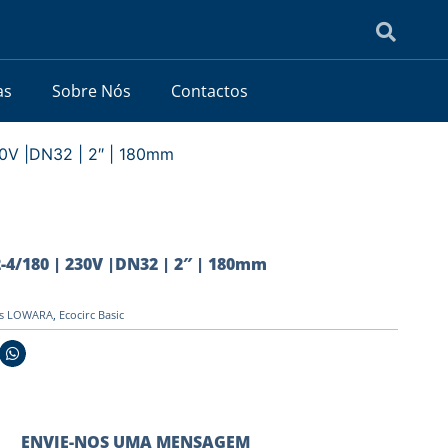
as
Sobre Nós
Contactos
30V |DN32 | 2″ | 180mm
2-4/180 | 230V |DN32 | 2″ | 180mm
es LOWARA
,
Ecocirc Basic
ENVIE-NOS UMA MENSAGEM