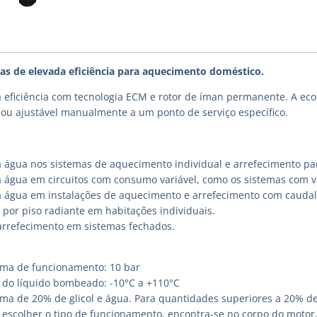
as de elevada eficiência para aquecimento doméstico.
eficiência com tecnologia ECM e rotor de íman permanente. A eco
l ou ajustável manualmente a um ponto de serviço específico.
a água nos sistemas de aquecimento individual e arrefecimento pa
a água em circuitos com consumo variável, como os sistemas com vá
a água em instalações de aquecimento e arrefecimento com caudal
por piso radiante em habitações individuais.
 arrefecimento em sistemas fechados.
ma de funcionamento: 10 bar
do líquido bombeado: -10°C a +110°C
ma de 20% de glicol e água. Para quantidades superiores a 20% de 
 escolher o tipo de funcionamento, encontra-se no corpo do motor