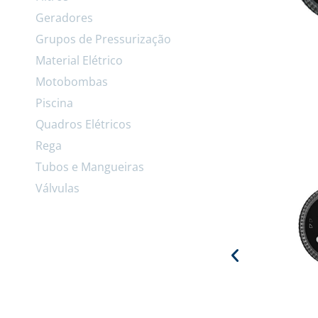
Geradores
Grupos de Pressurização
Material Elétrico
Motobombas
Piscina
Quadros Elétricos
Rega
Tubos e Mangueiras
Válvulas