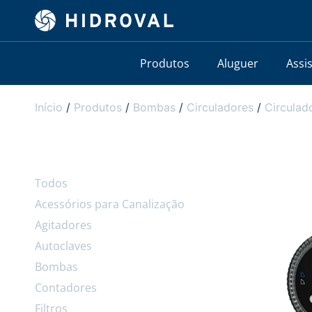
Produtos
Aluguer
Assi
Início
/
Produtos
/
Bombas
/
Circuladores
/
Circula
Todos
Acessórios para Canalização
Agitadores
Autoclaves
Bombas
Contadores
Filtros