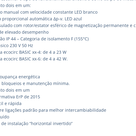
to dois em um:
lo manual com velocidade constante LED branco
 proporcional automática Δp-v. LED azul
ulado com rotor/estator esférico de magnetização permanente e c
de elevado desempenho
ão IP 44 – Categoria de isolamento F (155°C)
sico 230 V 50 Hz
a ecocirc BASIC xx-4: de 4 a 23 W
a ecocirc BASIC xx-6: de 4 a 42 W.
oupança energética
 bloqueios e manutenção mínima.
to dois em um
mativa ErP de 2015
cil e rápida
tre ligações padrão para melhor intercambiabilidade
ruído
 de instalação “horizontal invertido”