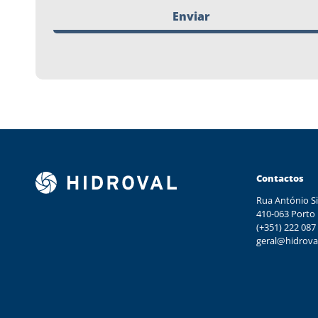
Enviar
Contactos
Rua António Si
410-063 Porto
(+351) 222 087
geral@hidrova