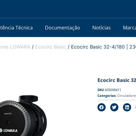
stência Técnica
Documentação
Notícias
Marc
dores LOWARA
/
Ecocirc Basic
/ Ecocirc Basic 32-4/180 | 2
Ecocirc Basic 3
SKU
605008411
Categorias:
Circulador