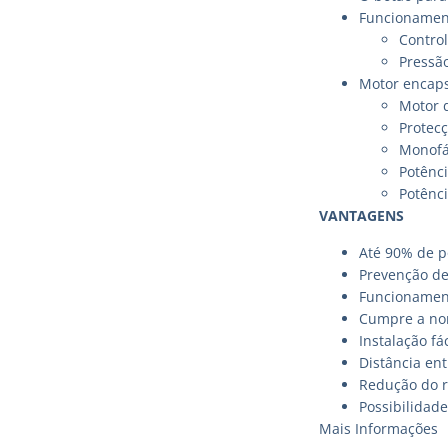
Funcionamen
Contro
Pressão
Motor encaps
Motor 
Protecç
Monofá
Potênci
Potênci
VANTAGENS
Até 90% de p
Prevenção de
Funcionamen
Cumpre a nor
Instalação fá
Distância en
Redução do 
Possibilidade
Mais Informações