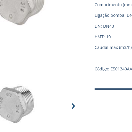
Comprimento (mm)
Ligação bomba: D
DN: DN40
HMT: 10
Caudal máx (m3/h):
Código: E501340A