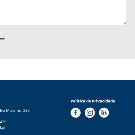
Política de Privacidade
lva Marinho, 236
 439
l.pt