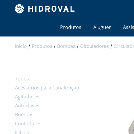
Produtos
Aluguer
Assi
Início
/
Produtos
/
Bombas
/
Circuladores
/
Circula
Todos
Acessórios para Canalização
Agitadores
Autoclaves
Bombas
Contadores
Filtros