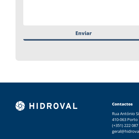
Enviar
Contactos
Rua António Si
410-063 Porto
(+351) 222 087
geral@hidrova