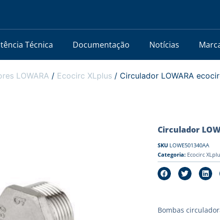
stência Técnica
Documentação
Notícias
Marc
dores LOWARA
/
Ecocirc XLplus
/ Circulador LOWARA ecocir
Circulador LOWA
SKU
LOWE501340AA
Categoria:
Ecocirc XLpl
Bombas circulador