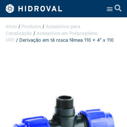
Assistência Técnica
Início
/
Produtos
/
Acessórios para
Canalização
/
Acessórios em Polipropileno
(PP)
/ Derivação em tê rosca fêmea 110 x 4″ x 110