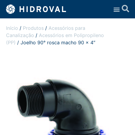
Assistência Técnica
Início
/
Produtos
/
Acessórios para
Canalização
/
Acessórios em Polipropileno
(PP)
/ Joelho 90° rosca macho 90 x 4″