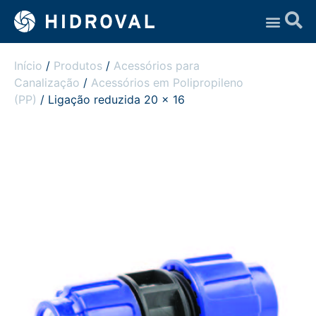
Assistência Técnica
Início
/
Produtos
/
Acessórios para
Canalização
/
Acessórios em Polipropileno
(PP)
/ Ligação reduzida 20 x 16