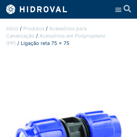
Assistência Técnica
Início
/
Produtos
/
Acessórios para
Canalização
/
Acessórios em Polipropileno
(PP)
/ Ligação reta 75 x 75