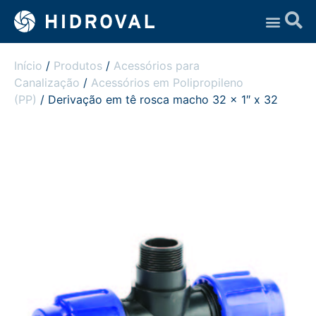
Assistência Técnica
Início
/
Produtos
/
Acessórios para
Canalização
/
Acessórios em Polipropileno
(PP)
/ Derivação em tê rosca macho 32 x 1″ x 32