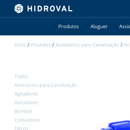
Produtos
Aluguer
Assi
Início
/
Produtos
/
Acessórios para Canalização
/
Ac
Todos
Acessórios para Canalização
Agitadores
Autoclaves
Bombas
Contadores
Filtros