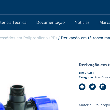
stência Técnica
Documentação
Notícias
Marc
essórios em Polipropileno (PP)
/ Derivação em tê rosca ma
Derivação em t
SKU
CPX1541
Categorias:
Acessórios 
Material: Polipropi