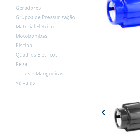
Geradores
Grupos de Pressurização
Material Elétrico
Motobombas
Piscina
Quadros Elétricos
Rega
Tubos e Mangueiras
Válvulas