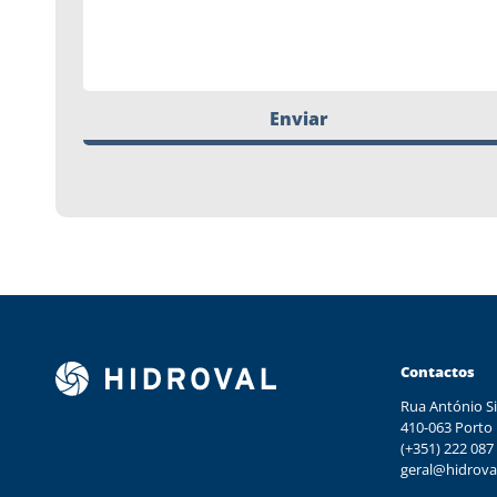
Enviar
Contactos
Rua António Si
410-063 Porto
(+351) 222 087
geral@hidrova