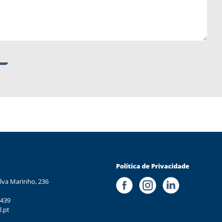
Política de Privacidade
lva Marinho, 236
 439
l.pt