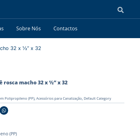
as
Sobre Nós
Contactos
cho 32 x ½” x 32
ê rosca macho 32 x ½” x 32
em Polipropileno (PP)
,
Acessórios para Canalização
,
Default Category
leno (PP)