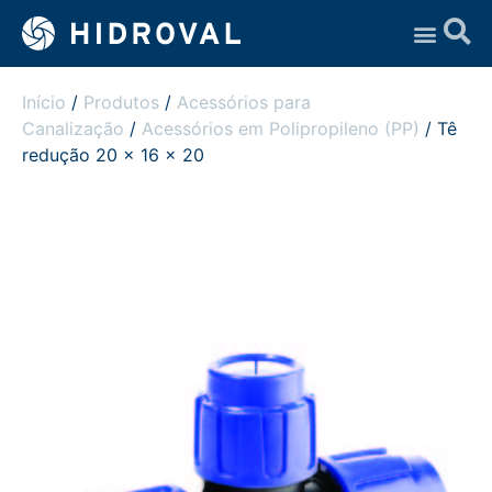
Assistência Técnica
Início
/
Produtos
/
Acessórios para
Canalização
/
Acessórios em Polipropileno (PP)
/ Tê
redução 20 x 16 x 20