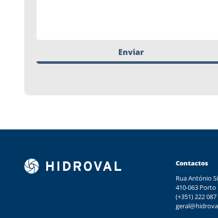
Enviar
Contactos
Rua António Si
410-063 Porto
(+351) 222 087
geral@hidrova