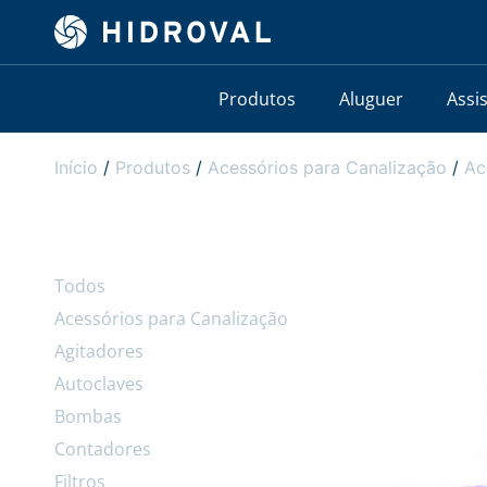
Produtos
Aluguer
Assi
Início
/
Produtos
/
Acessórios para Canalização
/
Ac
Todos
Acessórios para Canalização
Agitadores
Autoclaves
Bombas
Contadores
Filtros