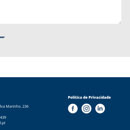
Política de Privacidade
lva Marinho, 236
 439
l.pt