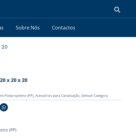
as
Sobre Nós
Contactos
x 20
20 x 20 x 20
em Polipropileno (PP)
,
Acessórios para Canalização
,
Default Category
leno (PP)