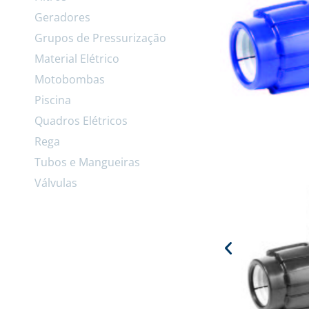
Geradores
Grupos de Pressurização
Material Elétrico
Motobombas
Piscina
Quadros Elétricos
Rega
Tubos e Mangueiras
Válvulas