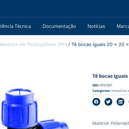
stência Técnica
Documentação
Notícias
Marc
essórios em Polipropileno (PP)
/ Tê bocas iguais 20 x 20 
Tê bocas iguais 
SKU
CPX1507
Categorias:
Acessórios 
Material: Polipropi