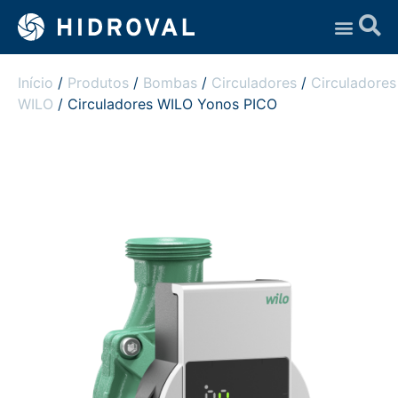
Assistência Técnica
Início
/
Produtos
/
Bombas
/
Circuladores
/
Circuladores
WILO
/ Circuladores WILO Yonos PICO