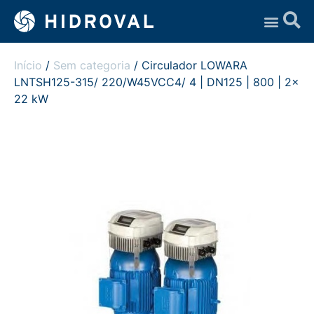
Assistência Técnica
Início
/
Sem categoria
/ Circulador LOWARA
LNTSH125-315/ 220/W45VCC4/ 4 | DN125 | 800 | 2x
22 kW