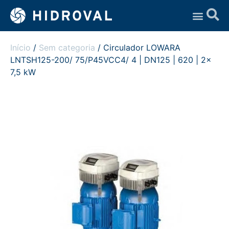
Assistência Técnica
Início
/
Sem categoria
/ Circulador LOWARA
LNTSH125-200/ 75/P45VCC4/ 4 | DN125 | 620 | 2x
7,5 kW