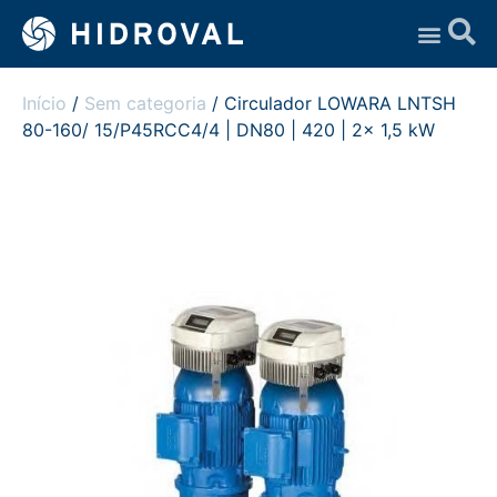
Assistência Técnica
Início
/
Sem categoria
/ Circulador LOWARA LNTSH
80-160/ 15/P45RCC4/4 | DN80 | 420 | 2x 1,5 kW