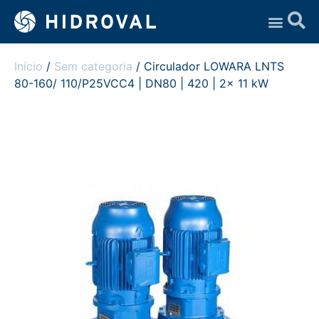
Assistência Técnica
Início
/
Sem categoria
/ Circulador LOWARA LNTS
80-160/ 110/P25VCC4 | DN80 | 420 | 2x 11 kW